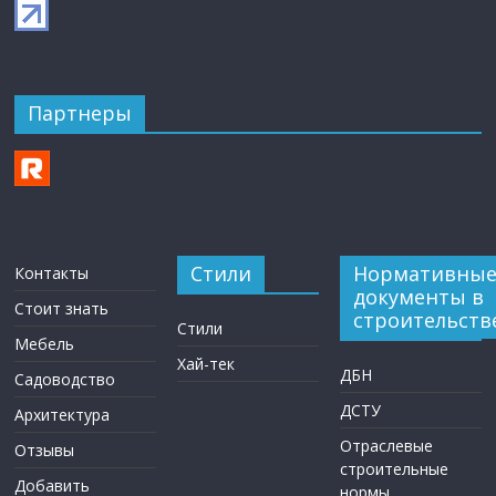
Партнеры
Стили
Нормативны
Контакты
документы в
Стоит знать
строительств
Стили
Мебель
Хай-тек
ДБН
Садоводство
ДСТУ
Архитектура
Отраслевые
Отзывы
строительные
Добавить
нормы