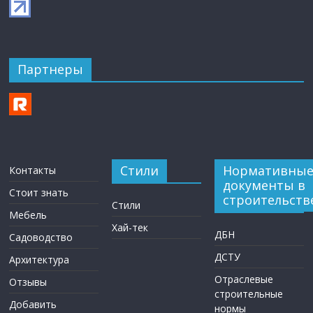
Партнеры
Стили
Нормативны
Контакты
документы в
Стоит знать
строительств
Стили
Мебель
Хай-тек
ДБН
Садоводство
ДСТУ
Архитектура
Отраслевые
Отзывы
строительные
Добавить
нормы