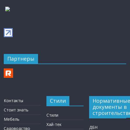
Партнеры
Стили
Нормативны
Контакты
документы в
Стоит знать
строительств
Стили
Мебель
Хай-тек
ДБН
Садоводство