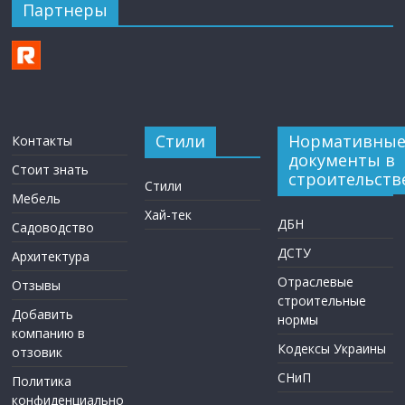
Партнеры
Стили
Нормативны
Контакты
документы в
Стоит знать
строительств
Стили
Мебель
Хай-тек
ДБН
Садоводство
ДСТУ
Архитектура
Отраслевые
Отзывы
строительные
Добавить
нормы
компанию в
Кодексы Украины
отзовик
СНиП
Политика
конфиденциально