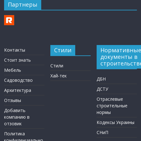
Партнеры
Стили
Нормативны
Контакты
документы в
Стоит знать
строительств
Стили
Мебель
Хай-тек
ДБН
Садоводство
ДСТУ
Архитектура
Отраслевые
Отзывы
строительные
Добавить
нормы
компанию в
Кодексы Украины
отзовик
СНиП
Политика
конфиденциально