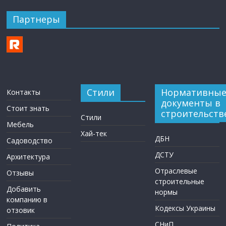
Партнеры
Стили
Нормативны
Контакты
документы в
Стоит знать
строительств
Стили
Мебель
Хай-тек
ДБН
Садоводство
ДСТУ
Архитектура
Отраслевые
Отзывы
строительные
Добавить
нормы
компанию в
Кодексы Украины
отзовик
СНиП