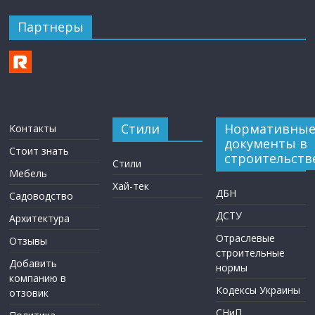
Партнеры
Стили
Нормативны
Контакты
документы в
Стоит знать
строительств
Стили
Мебель
Хай-тек
ДБН
Садоводство
ДСТУ
Архитектура
Отраслевые
Отзывы
строительные
Добавить
нормы
компанию в
Кодексы Украины
отзовик
СНиП