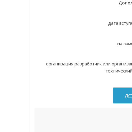
Допол
дата вступ
на зам
организация разработчик или организ
технически
ДСТ