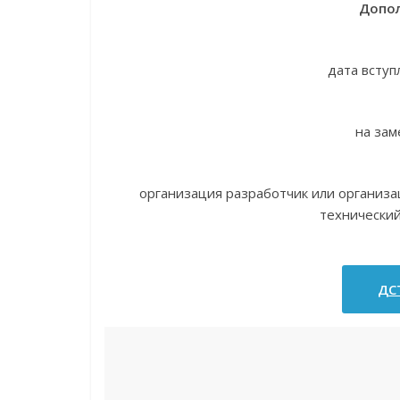
Допол
дата вступ
на зам
организация разработчик или организ
технически
ДСТ