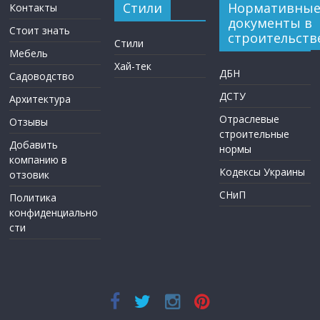
Стили
Нормативны
Контакты
документы в
Стоит знать
строительств
Стили
Мебель
Хай-тек
ДБН
Садоводство
ДСТУ
Архитектура
Отраслевые
Отзывы
строительные
Добавить
нормы
компанию в
Кодексы Украины
отзовик
СНиП
Политика
конфиденциально
сти