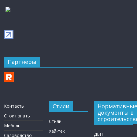
Партнеры
Стили
Нормативны
Контакты
документы в
Стоит знать
строительств
Стили
Мебель
Хай-тек
ДБН
Садоводство