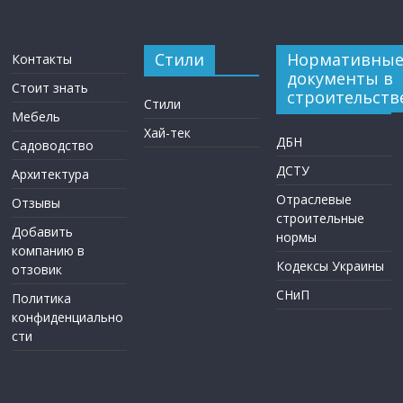
Стили
Нормативны
Контакты
документы в
Стоит знать
строительств
Стили
Мебель
Хай-тек
ДБН
Садоводство
ДСТУ
Архитектура
Отраслевые
Отзывы
строительные
Добавить
нормы
компанию в
Кодексы Украины
отзовик
СНиП
Политика
конфиденциально
сти