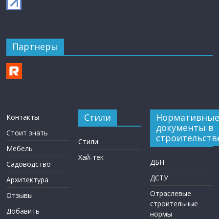
Партнеры
Стили
Нормативны
Контакты
документы в
Стоит знать
строительств
Стили
Мебель
Хай-тек
ДБН
Садоводство
ДСТУ
Архитектура
Отраслевые
Отзывы
строительные
Добавить
нормы