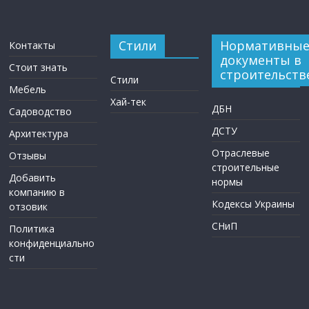
Стили
Нормативны
Контакты
документы в
Стоит знать
строительств
Стили
Мебель
Хай-тек
ДБН
Садоводство
ДСТУ
Архитектура
Отраслевые
Отзывы
строительные
Добавить
нормы
компанию в
Кодексы Украины
отзовик
СНиП
Политика
конфиденциально
сти