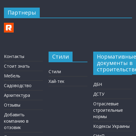
Партнеры
Стили
Нормативны
Контакты
документы в
Стоит знать
строительств
Стили
Мебель
Хай-тек
ДБН
Садоводство
ДСТУ
Архитектура
Отраслевые
Отзывы
строительные
Добавить
нормы
компанию в
Кодексы Украины
отзовик
СНиП