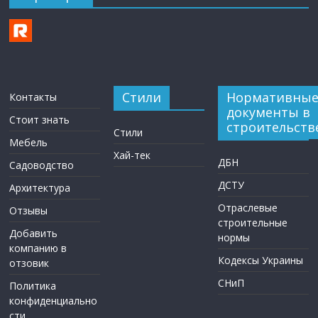
Стили
Нормативны
Контакты
документы в
Стоит знать
строительств
Стили
Мебель
Хай-тек
ДБН
Садоводство
ДСТУ
Архитектура
Отраслевые
Отзывы
строительные
Добавить
нормы
компанию в
Кодексы Украины
отзовик
СНиП
Политика
конфиденциально
сти