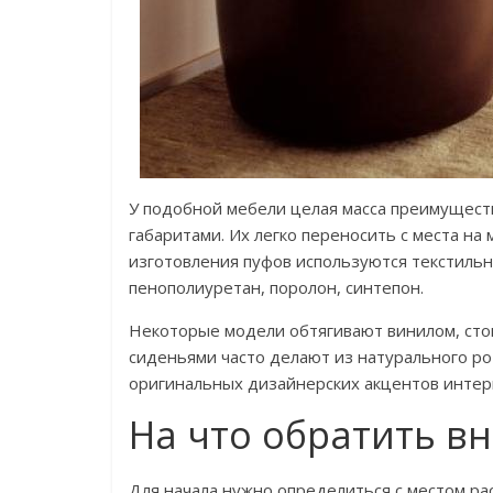
У подобной мебели целая масса преимуществ
габаритами. Их легко переносить с места на
изготовления пуфов используются текстильн
пенополиуретан, поролон, синтепон.
Некоторые модели обтягивают винилом, сто
сиденьями часто делают из натурального р
оригинальных дизайнерских акцентов инте
На что обратить в
Для начала нужно определиться с местом рас