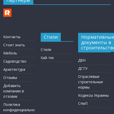
Партнеры
Стили
Нормативны
Контакты
документы в
Стоит знать
строительств
Стили
Мебель
Хай-тек
ДБН
Садоводство
ДСТУ
Архитектура
Отраслевые
Отзывы
строительные
Добавить
нормы
компанию в
Кодексы Украины
отзовик
СНиП
Политика
конфиденциально