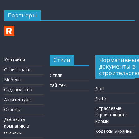
Партнеры
Стили
Нормативны
Контакты
документы в
Стоит знать
строительств
Стили
Мебель
Хай-тек
ДБН
Садоводство
ДСТУ
Архитектура
Отраслевые
Отзывы
строительные
Добавить
нормы
компанию в
Кодексы Украины
отзовик