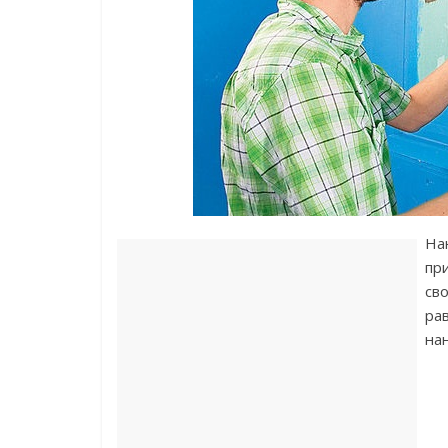
На
при
св
ра
на