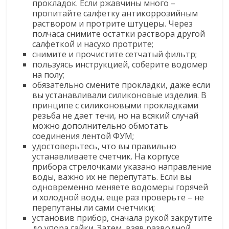
прокладок. Если ржавчины много –
пропитайте салфетку антикоррозийным
раствором и протрите штуцеры. Через
полчаса снимите остатки раствора другой
салфеткой и насухо протрите;
снимите и прочистите сетчатый фильтр;
пользуясь инструкцией, соберите водомер
на полу;
обязательно смените прокладки, даже если
вы устанавливали силиконовые изделия. В
принципе с силиконовыми прокладками
резьба не дает течи, но на всякий случай
можно дополнительно обмотать
соединения лентой ФУМ;
удостоверьтесь, что вы правильно
устанавливаете счетчик. На корпусе
прибора стрелочками указано направление
воды, важно их не перепутать. Если вы
одновременно меняете водомеры горячей
и холодной воды, еще раз проверьте – не
перепутаны ли сами счетчики;
установив прибор, сначала рукой закрутите
до упора гайки. Затем, взяв разводной