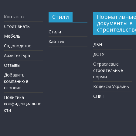
Стили
Нормативны
Контакты
документы в
Стоит знать
строительств
Стили
Мебель
Хай-тек
ДБН
Садоводство
ДСТУ
Архитектура
Отраслевые
Отзывы
строительные
Добавить
нормы
компанию в
Кодексы Украины
отзовик
СНиП
Политика
конфиденциально
сти