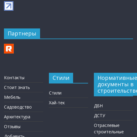
Партнеры
Стили
Нормативны
Контакты
документы в
Стоит знать
строительств
Стили
Мебель
Хай-тек
ДБН
Садоводство
ДСТУ
Архитектура
Отраслевые
Отзывы
строительные
Добавить