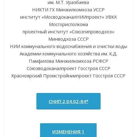
им. М.Т. Уразбаева
НИКТИ ГХ Минжилкомхоза УССР
институт «МосводоканалНИИпроект» УВКХ
Мосгорисполкома
проектный институт «Союзгипроводхоз»
Минводхоза СССР
НИИ коммунального водоснабжения и очистки воды
Академии коммунального хозяйства им. К.Д.
Памфилова Минжилкомхоза РСФСР
Союзводоканалпроект Госстроя СССР
Красноярский Промстройниипроект Госстроя СССР
СНИП 2.04.02-84*
ИЗМЕНЕНИЯ 1