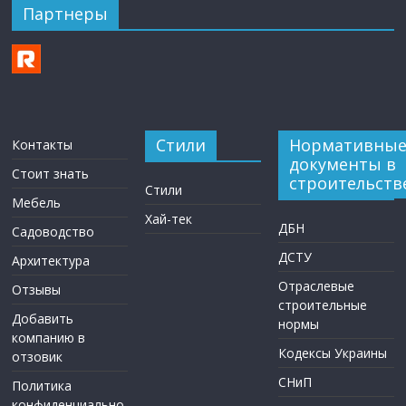
Партнеры
Стили
Нормативны
Контакты
документы в
Стоит знать
строительств
Стили
Мебель
Хай-тек
ДБН
Садоводство
ДСТУ
Архитектура
Отраслевые
Отзывы
строительные
Добавить
нормы
компанию в
Кодексы Украины
отзовик
СНиП
Политика
конфиденциально