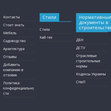
Стили
Нормативны
Контакты
документы в
Стоит знать
строительств
Стили
Мебель
Хай-тек
ДБН
Садоводство
ДСТУ
Архитектура
Отраслевые
Отзывы
строительные
Добавить
нормы
компанию в
Кодексы Украины
отзовик
СНиП
Политика
конфиденциально
сти