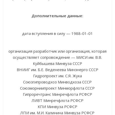
Дополнительные данные:
дата вступления в силу — 1988-01-01
организация разработчик или организация, которая
осуществляет сопровождение — МИСИ им. В.В.
Куйбышева Минвуза СССР
ВНИИГ им. Б.Е. Веденеева Минэнерго СССР
Гидропроект им. С.Я. Жука
Союзгипроводхоз Минводхоза СССР
Союзморниипроект Минморфлота СССР
Гипроречтранс Минречфлота РСФСР
ЛИВТ Минречфлота РСФСР
КПИ Минвуза РСФСР
ЛПИ им. М.И. Калинина Минвуза РСФСР