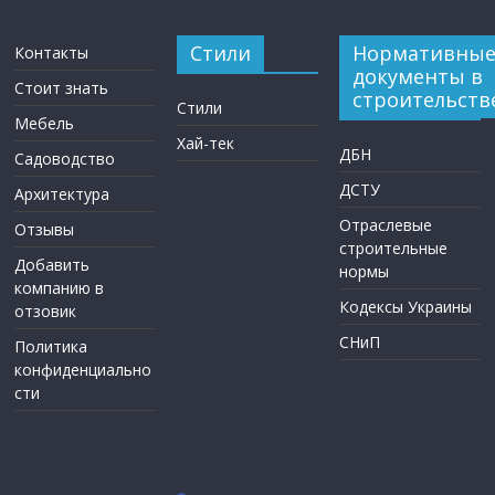
Стили
Нормативны
Контакты
документы в
Стоит знать
строительств
Стили
Мебель
Хай-тек
ДБН
Садоводство
ДСТУ
Архитектура
Отраслевые
Отзывы
строительные
Добавить
нормы
компанию в
Кодексы Украины
отзовик
СНиП
Политика
конфиденциально
сти