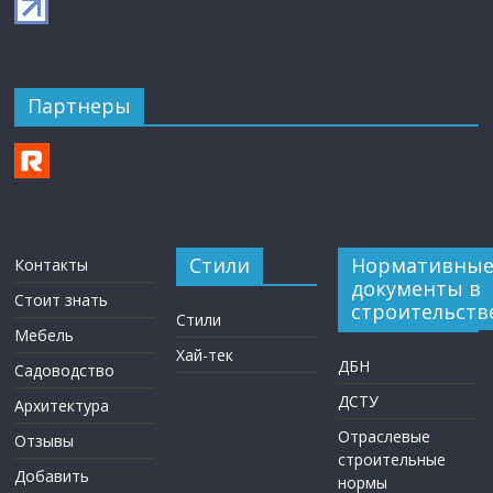
Партнеры
Стили
Нормативны
Контакты
документы в
Стоит знать
строительств
Стили
Мебель
Хай-тек
ДБН
Садоводство
ДСТУ
Архитектура
Отраслевые
Отзывы
строительные
Добавить
нормы