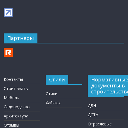
Партнеры
Стили
Нормативны
Контакты
документы в
Стоит знать
строительств
Стили
Мебель
Хай-тек
ДБН
Садоводство
ДСТУ
Архитектура
Отраслевые
Отзывы