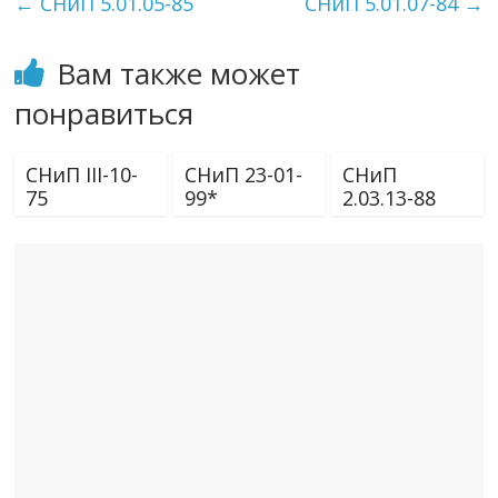
←
СНиП 5.01.05-85
СНиП 5.01.07-84
→
Вам также может
понравиться
СНиП III-10-
СНиП 23-01-
СНиП
75
99*
2.03.13-88