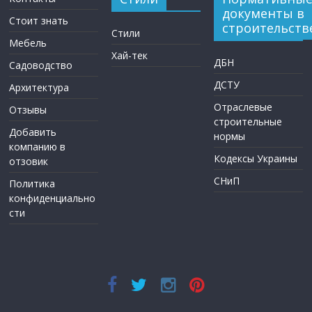
документы в
Стоит знать
строительств
Стили
Мебель
Хай-тек
ДБН
Садоводство
ДСТУ
Архитектура
Отраслевые
Отзывы
строительные
Добавить
нормы
компанию в
Кодексы Украины
отзовик
СНиП
Политика
конфиденциально
сти