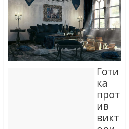
Готи
ка
прот
ив
викт