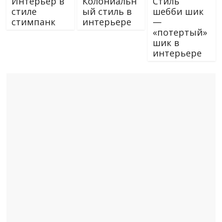
Интерьер в
Колониальн
Стиль
стиле
ый стиль в
шебби шик
стимпанк
интерьере
—
«потертый»
шик в
интерьере