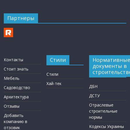
Партнеры
Стили
Нормативны
Контакты
документы в
Стоит знать
строительств
Стили
Мебель
Хай-тек
ДБН
Садоводство
ДСТУ
Архитектура
Отраслевые
Отзывы
строительные
Добавить
нормы
компанию в
Кодексы Украины
отзовик