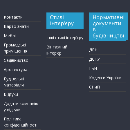
Стилі
Нормативні
Контакти
інтер’єру
документи
Варто знати
в
будівництві
Меблі
Інші стилі інтер’єру
Громадські
Вінтажний
ДБН
приміщення
інтер’єр
ДСТУ
Садівництво
ГБН
Архітектура
Кодекси України
Будівельні
матеріали
СНиП
Відгуки
Додати компанію
у відгуки
Політика
конфіденційності