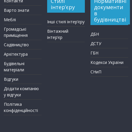
Стилі
Нормативні
Контакти
інтер’єру
документи
Варто знати
в
будівництві
Меблі
Інші стилі інтер’єру
Громадські
Вінтажний
ДБН
приміщення
інтер’єр
ДСТУ
Садівництво
ГБН
Архітектура
Кодекси України
Будівельні
матеріали
СНиП
Відгуки
Додати компанію
у відгуки
Політика
конфіденційності