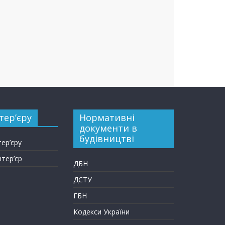
тер’єру
Нормативні
документи в
будівництві
тер’єру
нтер’єр
ДБН
ДСТУ
ГБН
Кодекси України