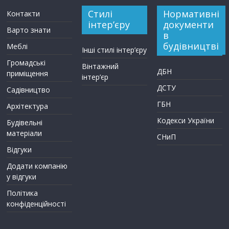
Стилі
Нормативні
Контакти
інтер’єру
документи
Варто знати
в
будівництві
Меблі
Інші стилі інтер’єру
Громадські
Вінтажний
ДБН
приміщення
інтер’єр
ДСТУ
Садівництво
ГБН
Архітектура
Кодекси України
Будівельні
матеріали
СНиП
Відгуки
Додати компанію
у відгуки
Політика
конфіденційності