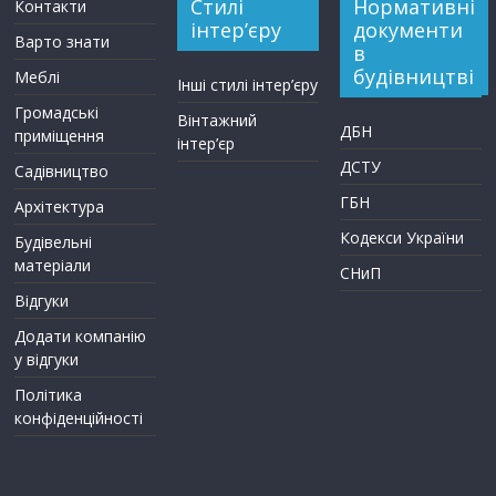
Стилі
Нормативні
Контакти
інтер’єру
документи
Варто знати
в
будівництві
Меблі
Інші стилі інтер’єру
Громадські
Вінтажний
ДБН
приміщення
інтер’єр
ДСТУ
Садівництво
ГБН
Архітектура
Кодекси України
Будівельні
матеріали
СНиП
Відгуки
Додати компанію
у відгуки
Політика
конфіденційності