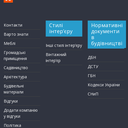
Стилі
Нормативні
Контакти
інтер’єру
документи
Варто знати
в
будівництві
Меблі
Інші стилі інтер’єру
Громадські
Вінтажний
ДБН
приміщення
інтер’єр
ДСТУ
Садівництво
ГБН
Архітектура
Кодекси України
Будівельні
матеріали
СНиП
Відгуки
Додати компанію
у відгуки
Політика