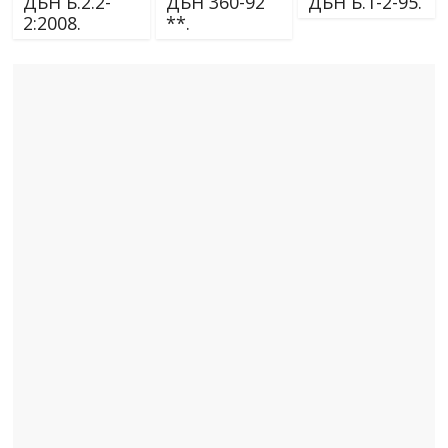
ДБН Б.2.2-
ДБН 360-92
ДБН Б.1-2-95.
2:2008.
**.