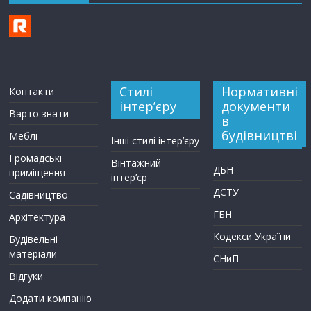
Стилі
Нормативні
Контакти
інтер’єру
документи
Варто знати
в
будівництві
Меблі
Інші стилі інтер’єру
Громадські
Вінтажний
ДБН
приміщення
інтер’єр
ДСТУ
Садівництво
ГБН
Архітектура
Кодекси України
Будівельні
матеріали
СНиП
Відгуки
Додати компанію