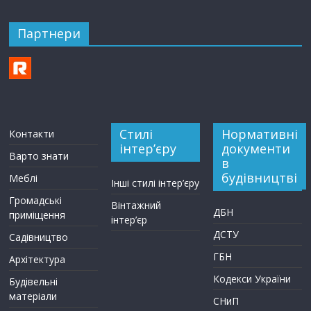
Партнери
Стилі
Нормативні
Контакти
інтер’єру
документи
Варто знати
в
будівництві
Меблі
Інші стилі інтер’єру
Громадські
Вінтажний
ДБН
приміщення
інтер’єр
ДСТУ
Садівництво
ГБН
Архітектура
Кодекси України
Будівельні
матеріали
СНиП