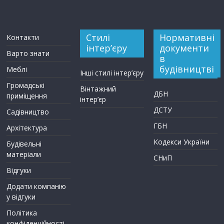
Стилі
Нормативні
Контакти
інтер’єру
документи
Варто знати
в
будівництві
Меблі
Інші стилі інтер’єру
Громадські
Вінтажний
ДБН
приміщення
інтер’єр
ДСТУ
Садівництво
ГБН
Архітектура
Кодекси України
Будівельні
матеріали
СНиП
Відгуки
Додати компанію
у відгуки
Політика
конфіденційності