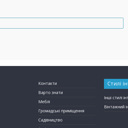
Стилі ін
Контакти
Варто знати
Інші стилі ін
Меблі
Вінтажний і
Громадські приміщення
Садівництво