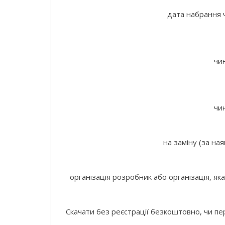
дата набрання ч
чин
чин
на заміну (за ная
організація розробник або організація,
Скачати без реєстрації безкоштовно, чи п