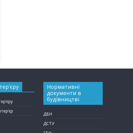
тер’єру
Нормативні
документи в
будівництві
тер’єру
нтер’єр
ДБН
ДСТУ
ГБН