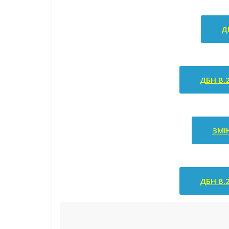
Д
ДБН В.
ЗМІ
ДБН В.