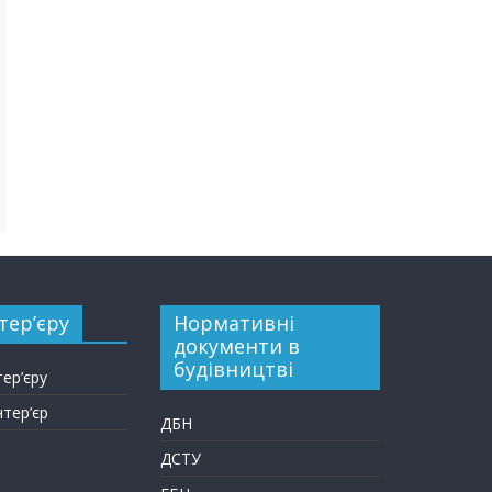
тер’єру
Нормативні
документи в
будівництві
тер’єру
нтер’єр
ДБН
ДСТУ