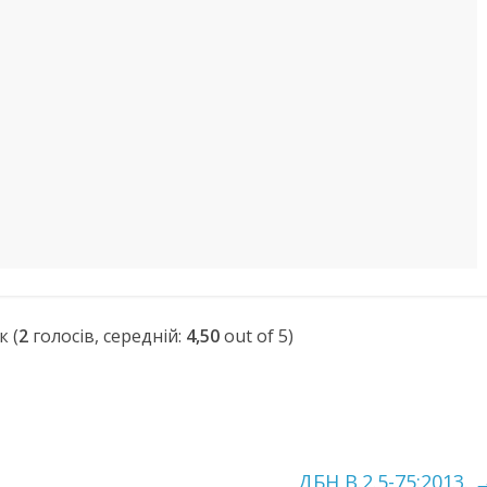
(
2
голосів, середній:
4,50
out of 5)
ДБН В.2.5-75:2013.