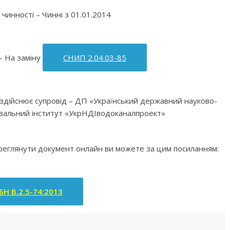
чинності – Чинні з 01.01.2014
 – На заміну
СНИП 2.04.03-85
а здійснює супровід – ДП «Український державний науково-
увальний інститут «УкрНДІводоканалпроект»
ереглянути документ онлайн ви можете за цим посиланням:
БН В.2.5-74:2013