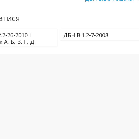
атися
.2-26-2010 і
ДБН В.1.2-7-2008.
А, Б, В, Г, Д.