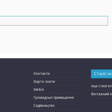
Стилі ін
Контакти
Варто знати
Інші стилі ін
Меблі
Вінтажний і
Громадські приміщення
Садівництво