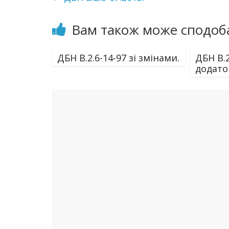
Вам також може сподоб
ДБН В.2.6-14-97 зі змінами.
ДБН В.2
додаток 