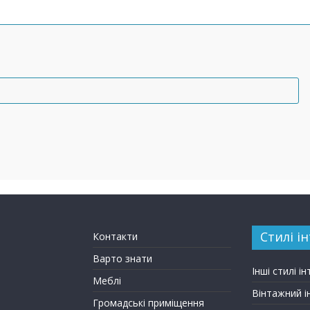
Стилі ін
Контакти
Варто знати
Інші стилі ін
Меблі
Вінтажний і
Громадські приміщення