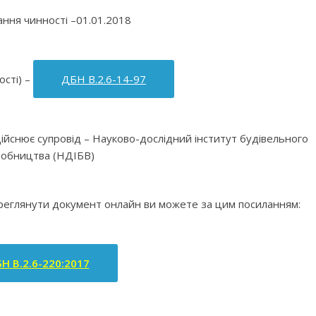
ння чинності –01.01.2018
ості) –
ДБН В.2.6-14-97
здійснює супровід – Науково-дослідний інститут будівельного
обництва (НДІБВ)
ереглянути документ онлайн ви можете за цим посиланням:
Н В.2.6-220:2017