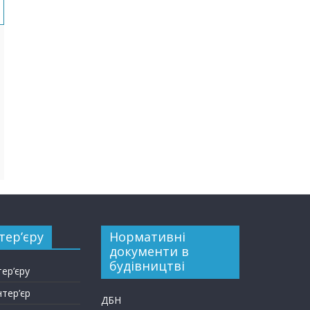
тер’єру
Нормативні
документи в
будівництві
тер’єру
нтер’єр
ДБН