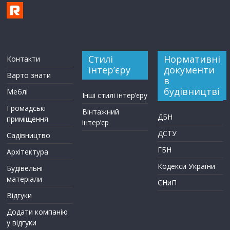
Стилі
Нормативні
Контакти
інтер’єру
документи
Варто знати
в
будівництві
Меблі
Інші стилі інтер’єру
Громадські
Вінтажний
ДБН
приміщення
інтер’єр
ДСТУ
Садівництво
ГБН
Архітектура
Кодекси України
Будівельні
матеріали
СНиП
Відгуки
Додати компанію
у відгуки