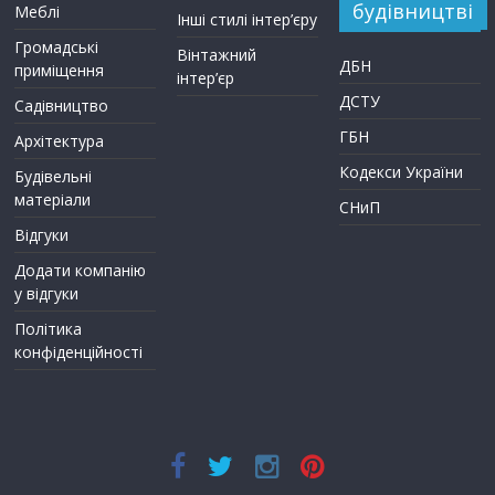
будівництві
Меблі
Інші стилі інтер’єру
Громадські
Вінтажний
ДБН
приміщення
інтер’єр
ДСТУ
Садівництво
ГБН
Архітектура
Кодекси України
Будівельні
матеріали
СНиП
Відгуки
Додати компанію
у відгуки
Політика
конфіденційності