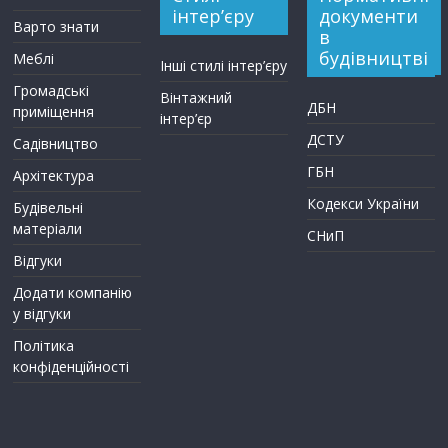
інтер’єру
документи
Варто знати
в
будівництві
Меблі
Інші стилі інтер’єру
Громадські
Вінтажний
ДБН
приміщення
інтер’єр
ДСТУ
Садівництво
ГБН
Архітектура
Кодекси України
Будівельні
матеріали
СНиП
Відгуки
Додати компанію
у відгуки
Політика
конфіденційності