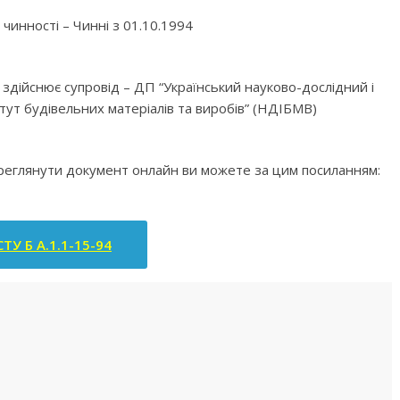
чинності – Чинні з 01.10.1994
а здійснює супровід – ДП “Український науково-дослідний і
тут будівельних матеріалів та виробів” (НДІБМВ)
ереглянути документ онлайн ви можете за цим посиланням:
ТУ Б А.1.1-15-94