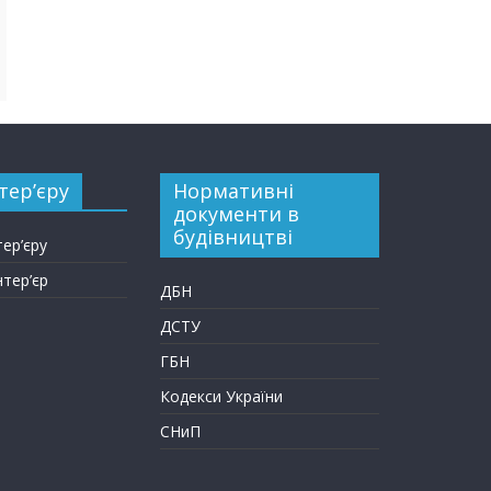
тер’єру
Нормативні
документи в
будівництві
тер’єру
нтер’єр
ДБН
ДСТУ
ГБН
Кодекси України
СНиП