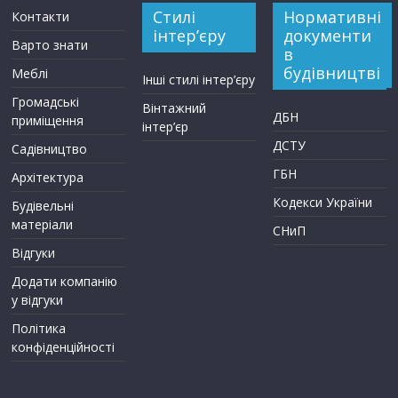
Стилі
Нормативні
Контакти
інтер’єру
документи
Варто знати
в
будівництві
Меблі
Інші стилі інтер’єру
Громадські
Вінтажний
ДБН
приміщення
інтер’єр
ДСТУ
Садівництво
ГБН
Архітектура
Кодекси України
Будівельні
матеріали
СНиП
Відгуки
Додати компанію
у відгуки
Політика
конфіденційності