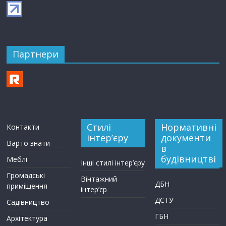
Партнери
Стилі
Нормативні
Контакти
інтер’єру
документи
Варто знати
в
будівництві
Меблі
Інші стилі інтер’єру
Громадські
Вінтажний
ДБН
приміщення
інтер’єр
ДСТУ
Садівництво
ГБН
Архітектура