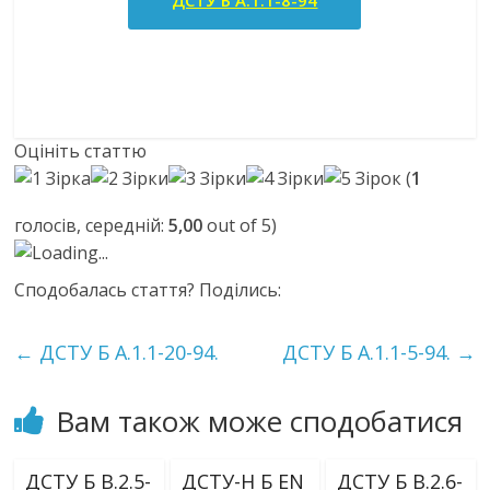
ДСТУ Б А.1.1-8-94
Оцініть статтю
(
1
голосів, середній:
5,00
out of 5)
Loading...
Сподобалась стаття? Поділись:
←
ДСТУ Б А.1.1-20-94.
ДСТУ Б А.1.1-5-94.
→
Вам також може сподобатися
ДСТУ Б В.2.5-
ДСТУ-Н Б EN
ДСТУ Б В.2.6-