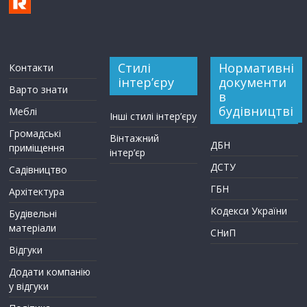
Стилі
Нормативні
Контакти
інтер’єру
документи
Варто знати
в
будівництві
Меблі
Інші стилі інтер’єру
Громадські
Вінтажний
ДБН
приміщення
інтер’єр
ДСТУ
Садівництво
ГБН
Архітектура
Кодекси України
Будівельні
матеріали
СНиП
Відгуки
Додати компанію
у відгуки