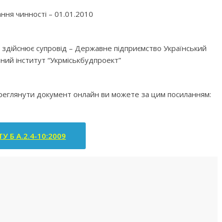
ння чинності – 01.01.2010
ка здійснює супровід – Державне підприємство Український
ий інститут “Укрміськбудпроект”
ереглянути документ онлайн ви можете за цим посиланням:
У Б А.2.4-10:2009