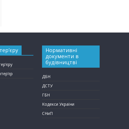
тер’єру
Нормативні
документи в
будівництві
тер’єру
нтер’єр
ДБН
ДСТУ
ГБН
Кодекси України
СНиП