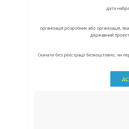
дата набра
організація розробник або організація, я
державний проектн
Скачати без реєстрації безкоштовно, чи п
ДСТ